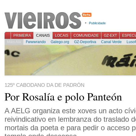
Publicidade
PRIMEIRA
CANAIS
LOCAIS
COMUNIDADE
GZ-EXT
ESPECI
Máis Alá
Fwwwrando
Galego.org
GZ-Deportiva
Canal Verde
Lusof
125º CABODANO DA DE PADRÓN
Por Rosalía e polo Panteón
A AELG organiza este xoves un acto cívi
reivindicativo en lembranza do traslado d
mortais da poeta e para pedir o acceso p