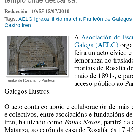
templo onde descansa.
Redacción - 10:55 15/07/2010
Tags:
AELG
Igrexa
litixio
marcha
Panteón de Galegos 
Castro
tren
A
Asociación de Escr
Galega (AELG)
organ
feira un acto cívico e
lembranza do traslad
mortais de Rosalía d
maio de 1891-, e par
Tumba de Rosalía no Panteón
acceso público ao Pa
Galegos Ilustres.
O acto conta co apoio e colaboración de máis 
e colectivos, entre asociacións e fundacións de
tren, bautizado como
Follas Novas
, partirá da
Matanza, ao carón da casa de Rosalía, ás 17.45