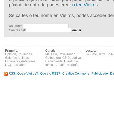
páxina de entrada podes crear
o teu Vieiros
.
Se xa tes o teu nome en Vieiros, podes acceder de
Usuaria/o:
Contrasinal:
Primeira:
Canais:
Locais:
Opinión
,
Columnas
,
Máis Alá
,
Fwwwrando
,
GZ-Sete
,
Terra Eo-N
Galerías
,
Últimas
,
Galego.org
,
GZ-Deportiva
,
Escáneres
,
Anteriores
,
Canal Verde
,
Lusofonía
,
FAQ
,
Buscador
Irimia
,
Cartafol
,
Murguía
RSS
|
Que é Vieiros?
|
Que é o RSS?
|
Creative Commons
|
Publicidade
|
Di