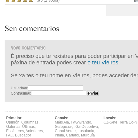
5
/5 (1 votos)
Sen comentarios
É preciso que te rexistres para poder participar en 
páxina de entrada podes crear
o teu Vieiros
.
Se xa tes o teu nome en Vieiros, podes acceder de
Usuaria/o:
Contrasinal:
Primeira:
Canais:
Locais:
Opinión
,
Columnas
,
Máis Alá
,
Fwwwrando
,
GZ-Sete
,
Terra Eo-N
Galerías
,
Últimas
,
Galego.org
,
GZ-Deportiva
,
Escáneres
,
Anteriores
,
Canal Verde
,
Lusofonía
,
FAQ
,
Buscador
Irimia
,
Cartafol
,
Murguía