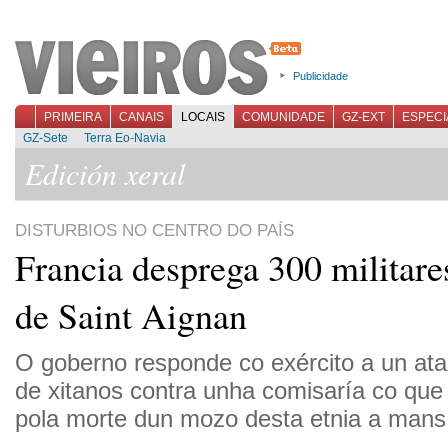
Publicidade
PRIMEIRA
CANAIS
LOCAIS
COMUNIDADE
GZ-EXT
ESPECI
GZ-Sete
Terra Eo-Navia
Edición xeral
DISTURBIOS NO CENTRO DO PAÍS
Francia desprega 300 militare
de Saint Aignan
O goberno responde co exército a un at
de xitanos contra unha comisaría co que
pola morte dun mozo desta etnia a mans 