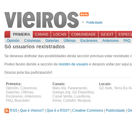
Publicidade
PRIMEIRA
CANAIS
LOCAIS
COMUNIDADE
GZ-EXT
ESPECI
Opinión
Columnas
Galerías
Últimas
Escáneres
Anteriores
FAQ
Só usuarios rexistrados
Se desexas disfrutar das posibilidades desta sección precisas estar rexistrado 
Podes facelo dende a sección de
rexistro de usuario
e despois voltar por aquí p
Grazas pola túa participación!.
Primeira:
Canais:
Locais:
Opinión
,
Columnas
,
Máis Alá
,
Fwwwrando
,
GZ-Sete
,
Terra Eo-N
Galerías
,
Últimas
,
Galego.org
,
GZ-Deportiva
,
Escáneres
,
Anteriores
,
Canal Verde
,
Lusofonía
,
FAQ
,
Buscador
Irimia
,
Cartafol
,
Murguía
RSS
|
Que é Vieiros?
|
Que é o RSS?
|
Creative Commons
|
Publicidade
|
Di